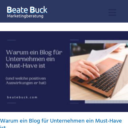
Zum
Inhalt
Togg
springen
Leistungen
Navi
Angebot
Praxiswissen
Profil & Bücher
Kontakt
Warum ein Blog für Unternehmen ein Must-Have