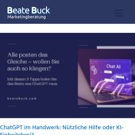
Zum
Inhalt
Togg
springen
Leistungen
Navi
Angebot
Praxiswissen
Profil & Bücher
Kontakt
ChatGPT im Handwerk: Nützliche Hilfe oder KI-