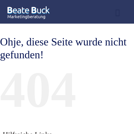
Zum
Inhalt
Toggl
springen
Navig
Leistungen
Ohje, diese Seite wurde nicht
Angebot
gefunden!
Praxiswissen
404
Profil & Bücher
Kontakt