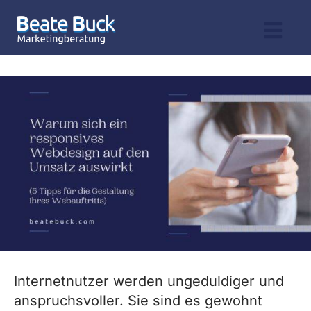
Zum
Inhalt
Togg
springen
Leistungen
Navi
Zeige
Angebot
grösseres
Bild
Praxiswissen
Profil & Bücher
Kontakt
Internetnutzer werden ungeduldiger und
anspruchsvoller. Sie sind es gewohnt